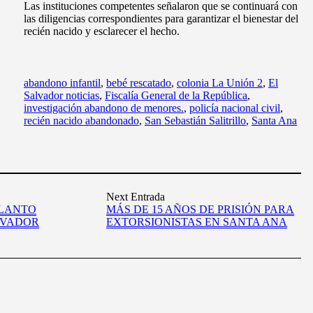
Las instituciones competentes señalaron que se continuará con
las diligencias correspondientes para garantizar el bienestar del
recién nacido y esclarecer el hecho.
abandono infantil
,
bebé rescatado
,
colonia La Unión 2
,
El
Salvador noticias
,
Fiscalía General de la República
,
investigación abandono de menores.
,
policía nacional civil
,
recién nacido abandonado
,
San Sebastián Salitrillo
,
Santa Ana
Next Entrada
LLANTO
MÁS DE 15 AÑOS DE PRISIÓN PARA
LVADOR
EXTORSIONISTAS EN SANTA ANA