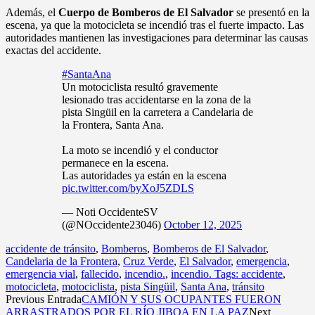
Además, el
Cuerpo de Bomberos de El Salvador
se presentó en la
escena, ya que la motocicleta se incendió tras el fuerte impacto. Las
autoridades mantienen las investigaciones para determinar las causas
exactas del accidente.
#SantaAna
Un motociclista resultó gravemente
lesionado tras accidentarse en la zona de la
pista Singüil en la carretera a Candelaria de
la Frontera, Santa Ana.
La moto se incendió y el conductor
permanece en la escena.
Las autoridades ya están en la escena
pic.twitter.com/byXoJ5ZDLS
— Noti OccidenteSV
(@NOccidente23046)
October 12, 2025
accidente de tránsito
,
Bomberos
,
Bomberos de El Salvador
,
Candelaria de la Frontera
,
Cruz Verde
,
El Salvador
,
emergencia
,
emergencia vial
,
fallecido
,
incendio.
,
incendio. Tags: accidente
,
motocicleta
,
motociclista
,
pista Singüil
,
Santa Ana
,
tránsito
Previous Entrada
CAMIÓN Y SUS OCUPANTES FUERON
ARRASTRADOS POR EL RÍO JIBOA EN LA PAZ
Next