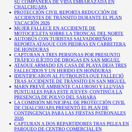
SU COMPAÑERA DE VIDA EMBARAZADA EN
CHALCHUAPA
PROTECCIÓN CIVIL REPORTA REDUCCIÓN DE
ACCIDENTES DE TRÁNSITO DURANTE EL PLAN
VACACIÓN 2026
MUJER FALLECE EN ACCIDENTE DE
MOTOCICLETA SOBRE LA TRONCAL DEL NORTE
AUTOBÚS CON TURISTAS SALVADOREÑOS
REPORTA ATAQUE CON PIEDRAS EN CARRETERA
DE HONDURAS
CAPTURAN A TRES PERSONAS POR PRESUNTO
TRÁFICO ILÍCITO DE DROGAS EN SAN MIGUEL
ATAQUE ARMADO EN CASA DE PLAYA DEJA TRES
FALLECIDOS Y UN HERIDO EN HONDURAS
IDENTIFICARON AL FUTBOLISTA QUE FALLECIÓ
TRAS ACCIDENTE DE TRÁNSITO EN SAN MIGUEL
MARN PREVÉ AMBIENTE CALUROSO Y LLUVIAS
PUNTUALES PARA ESTE JUEVES; CONTINÚA LA
PRESENCIA DE POLVO DEL SAHARA
LA COMISIÓN MUNICIPAL DE PROTECCIÓN CIVIL
DE CHALCHUAPA PRESENTÓ EL PLAN DE
CONTINGENCIA PARA LAS FIESTAS PATRONALES
2026
CAPTURAN A DOS REPARTIDORES TRAS PELEA EN
PARQUEO DE CENTRO COMERCIAL EN