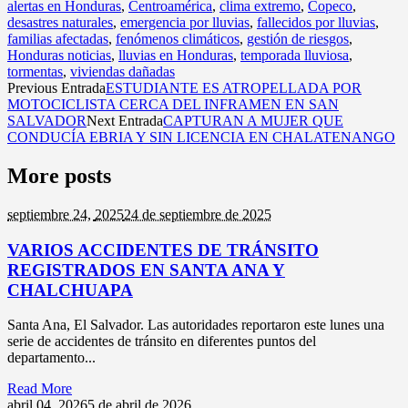
alertas en Honduras
,
Centroamérica
,
clima extremo
,
Copeco
,
desastres naturales
,
emergencia por lluvias
,
fallecidos por lluvias
,
familias afectadas
,
fenómenos climáticos
,
gestión de riesgos
,
Honduras noticias
,
lluvias en Honduras
,
temporada lluviosa
,
tormentas
,
viviendas dañadas
Previous Entrada
ESTUDIANTE ES ATROPELLADA POR
MOTOCICLISTA CERCA DEL INFRAMEN EN SAN
SALVADOR
Next Entrada
CAPTURAN A MUJER QUE
CONDUCÍA EBRIA Y SIN LICENCIA EN CHALATENANGO
More posts
septiembre 24,
2025
24 de septiembre de 2025
VARIOS ACCIDENTES DE TRÁNSITO
REGISTRADOS EN SANTA ANA Y
CHALCHUAPA
Santa Ana, El Salvador. Las autoridades reportaron este lunes una
serie de accidentes de tránsito en diferentes puntos del
departamento...
Read More
abril 04,
2026
5 de abril de 2026