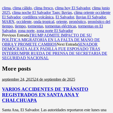
clima
,
clima cálido
,
clima fresco
,
clima hoy El Salvador
,
clima junio
2025
,
clima noche El Salvador Tags: lluvias
,
clima oriente occidente
El Salvador
,
cordillera volcánica
,
El Salvador
,
lluvias El Salvador
,
MARN
,
occidente
,
onda tropical
,
oriente
,
pronóstico
,
pronóstico del
tiempo
,
tiempo
,
tormentas
,
tormentas eléctricas
,
tormentas en El
Salvador
,
zona norte
,
zona norte El Salvador
Previous Entrada
TRUMP ADMITE IMPACTO DE SU
POLÍTICA MIGRATORIA EN LA FALTA DE MANO DE
OBRA Y PROMETE CAMBIOS
Next Entrada
SENADOR
DEMÓCRATA ALEX PADILLA FUE ESPOSADO TRAS
INTERRUMPIR RUEDA DE PRENSA DE SECRETARIA DE
SEGURIDAD NACIONAL
More posts
septiembre 24,
2025
24 de septiembre de 2025
VARIOS ACCIDENTES DE TRÁNSITO
REGISTRADOS EN SANTA ANA Y
CHALCHUAPA
Santa Ana, El Salvador. Las autoridades reportaron este lunes una