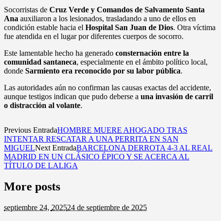
Socorristas de
Cruz Verde y Comandos de Salvamento Santa
Ana
auxiliaron a los lesionados, trasladando a uno de ellos en
condición estable hacia el
Hospital San Juan de Dios
. Otra víctima
fue atendida en el lugar por diferentes cuerpos de socorro.
Este lamentable hecho ha generado
consternación entre la
comunidad santaneca
, especialmente en el ámbito político local,
donde
Sarmiento era reconocido por su labor pública
.
Las autoridades aún no confirman las causas exactas del accidente,
aunque testigos indican que pudo deberse a
una invasión de carril
o distracción al volante
.
Previous Entrada
HOMBRE MUERE AHOGADO TRAS
INTENTAR RESCATAR A UNA PERRITA EN SAN
MIGUEL
Next Entrada
BARCELONA DERROTA 4-3 AL REAL
MADRID EN UN CLÁSICO ÉPICO Y SE ACERCA AL
TÍTULO DE LALIGA
More posts
septiembre 24,
2025
24 de septiembre de 2025