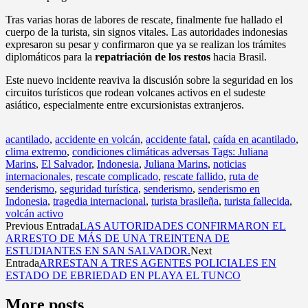
Tras varias horas de labores de rescate, finalmente fue hallado el
cuerpo de la turista, sin signos vitales. Las autoridades indonesias
expresaron su pesar y confirmaron que ya se realizan los trámites
diplomáticos para la
repatriación de los restos
hacia Brasil.
Este nuevo incidente reaviva la discusión sobre la seguridad en los
circuitos turísticos que rodean volcanes activos en el sudeste
asiático, especialmente entre excursionistas extranjeros.
acantilado
,
accidente en volcán
,
accidente fatal
,
caída en acantilado
,
clima extremo
,
condiciones climáticas adversas Tags: Juliana
Marins
,
El Salvador
,
Indonesia
,
Juliana Marins
,
noticias
internacionales
,
rescate complicado
,
rescate fallido
,
ruta de
senderismo
,
seguridad turística
,
senderismo
,
senderismo en
Indonesia
,
tragedia internacional
,
turista brasileña
,
turista fallecida
,
volcán activo
Previous Entrada
LAS AUTORIDADES CONFIRMARON EL
ARRESTO DE MÁS DE UNA TREINTENA DE
ESTUDIANTES EN SAN SALVADOR.
Next
Entrada
ARRESTAN A TRES AGENTES POLICIALES EN
ESTADO DE EBRIEDAD EN PLAYA EL TUNCO
More posts