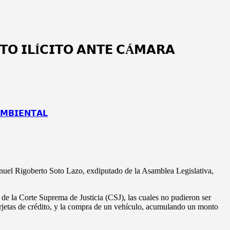
𝗧𝗢 𝗜𝗟Í𝗖𝗜𝗧𝗢 𝗔𝗡𝗧𝗘 𝗖Á𝗠𝗔𝗥𝗔
nuel Rigoberto Soto Lazo, exdiputado de la Asamblea Legislativa,
 de la Corte Suprema de Justicia (CSJ), las cuales no pudieron ser
tarjetas de crédito, y la compra de un vehículo, acumulando un monto