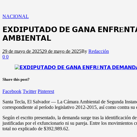
NACIONAL
𝗘𝗫𝗗𝗜𝗣𝗨𝗧𝗔𝗗𝗢 𝗗𝗘 𝗚𝗔𝗡𝗔 𝗘𝗡𝗙𝗥E𝗡𝗧
𝗔𝗠𝗕𝗜𝗘𝗡𝗧𝗔𝗟
29 de mayo de 2025
29 de mayo de 2025
By
Redacción
0
0
Share this post?
Facebook
Twitter
Pinterest
Santa Tecla, El Salvador — La Cámara Ambiental de Segunda Instanci
correspondiente al período legislativo 2012-2015, así como contra s
Según el escrito presentado, la demanda surge tras la identificación d
justificadas por el exfuncionario ni su pareja. Entre los movimientos
total no explicado de $392,989.62.