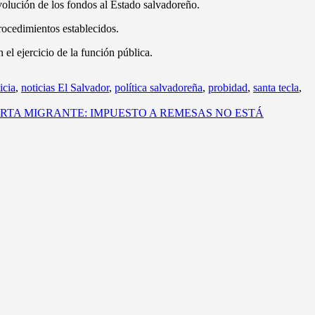
evolución de los fondos al Estado salvadoreño.
rocedimientos establecidos.
 el ejercicio de la función pública.
icia
,
noticias El Salvador
,
política salvadoreña
,
probidad
,
santa tecla
,
RTA MIGRANTE: IMPUESTO A REMESAS NO ESTÁ