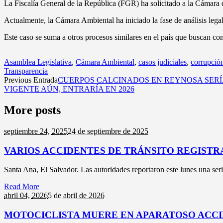
La Fiscalía General de la República (FGR) ha solicitado a la Cámara q
Actualmente, la Cámara Ambiental ha iniciado la fase de análisis lega
Este caso se suma a otros procesos similares en el país que buscan comb
Asamblea Legislativa
,
Cámara Ambiental
,
casos judiciales
,
corrupció
Transparencia
Previous Entrada
CUERPOS CALCINADOS EN REYNOSA SERÍ
VIGENTE AÚN, ENTRARÍA EN 2026
More posts
septiembre 24,
2025
24 de septiembre de 2025
VARIOS ACCIDENTES DE TRÁNSITO REGISTR
Santa Ana, El Salvador. Las autoridades reportaron este lunes una seri
Read More
abril 04,
2026
5 de abril de 2026
MOTOCICLISTA MUERE EN APARATOSO ACCI