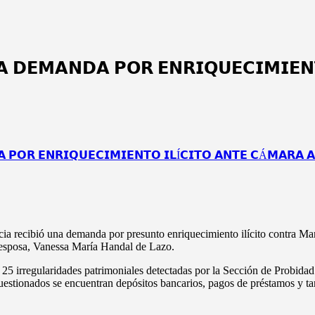
 𝗗𝗘𝗠𝗔𝗡𝗗𝗔 𝗣𝗢𝗥 𝗘𝗡𝗥𝗜𝗤𝗨𝗘𝗖𝗜𝗠𝗜𝗘𝗡
a recibió una demanda por presunto enriquecimiento ilícito contra Ma
u esposa, Vanessa María Handal de Lazo.
e 25 irregularidades patrimoniales detectadas por la Sección de Probidad
 cuestionados se encuentran depósitos bancarios, pagos de préstamos y 