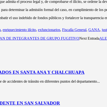
ue admita el proceso legal y, de comprobarse el ilícito, se ordene la d
l para determinar la admisión formal del caso, en cumplimiento de los p
atir el uso indebido de fondos públicos y fortalecer la transparencia en
n
,
enriquecimiento ilícito
,
exfuncionarios
,
Fiscalía General
,
GANA
,
just
AN DE INTEGRANTES DE GRUPO FUGITIVO
Next Entrada
ALE
ADOS EN SANTA ANA Y CHALCHUAPA
e de accidentes de tránsito en diferentes puntos del departamento...
DENTE EN SAN SALVADOR