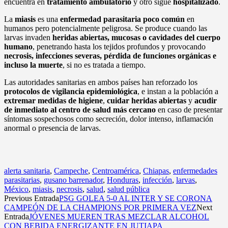
encuentra en
tratamiento ambulatorio
y otro sigue
hospitalizado
.
La
miasis
es una
enfermedad parasitaria poco común
en
humanos pero potencialmente peligrosa. Se produce cuando las
larvas invaden
heridas abiertas, mucosas o cavidades del cuerpo
humano
, penetrando hasta los tejidos profundos y provocando
necrosis, infecciones severas, pérdida de funciones orgánicas e
incluso la muerte
, si no es tratada a tiempo.
Las autoridades sanitarias en ambos países han reforzado los
protocolos de vigilancia epidemiológica
, e instan a la población a
extremar medidas de higiene
,
cuidar heridas abiertas
y
acudir
de inmediato al centro de salud más cercano
en caso de presentar
síntomas sospechosos como secreción, dolor intenso, inflamación
anormal o presencia de larvas.
alerta sanitaria
,
Campeche
,
Centroamérica
,
Chiapas
,
enfermedades
parasitarias
,
gusano barrenador
,
Honduras
,
infección
,
larvas
,
México
,
miasis
,
necrosis
,
salud
,
salud pública
Previous Entrada
PSG GOLEA 5-0 AL INTER Y SE CORONA
CAMPEÓN DE LA CHAMPIONS POR PRIMERA VEZ
Next
Entrada
JÓVENES MUEREN TRAS MEZCLAR ALCOHOL
CON BEBIDA ENERGIZANTE EN JUTIAPA