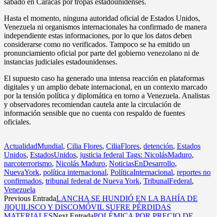
sábado en Caracas por tropas estadounidenses.
Hasta el momento, ninguna autoridad oficial de Estados Unidos,
Venezuela ni organismos internacionales ha confirmado de manera
independiente estas informaciones, por lo que los datos deben
considerarse como no verificados. Tampoco se ha emitido un
pronunciamiento oficial por parte del gobierno venezolano ni de
instancias judiciales estadounidenses.
El supuesto caso ha generado una intensa reacción en plataformas
digitales y un amplio debate internacional, en un contexto marcado
por la tensión política y diplomática en torno a Venezuela. Analistas
y observadores recomiendan cautela ante la circulación de
información sensible que no cuenta con respaldo de fuentes
oficiales.
ActualidadMundial
,
Cilia Flores
,
CiliaFlores
,
detención
,
Estados
Unidos
,
EstadosUnidos
,
justicia federal Tags: NicolásMaduro
,
narcoterrorismo
,
Nicolás Maduro
,
NoticiasEnDesarrollo
,
NuevaYork
,
política internacional
,
PolíticaInternacional
,
reportes no
confirmados
,
tribunal federal de Nueva York
,
TribunalFederal
,
Venezuela
Previous Entrada
LANCHA SE HUNDIÓ EN LA BAHÍA DE
JIQUILISCO Y DISCOMÓVIL SUFRE PÉRDIDAS
MATERIALES
Next Entrada
POLÉMICA POR PRECIO DE