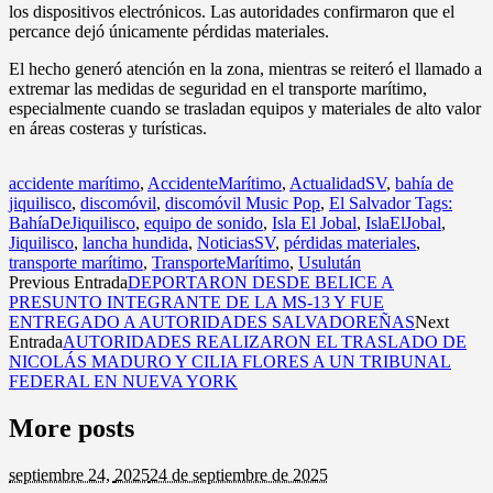
los dispositivos electrónicos. Las autoridades confirmaron que el
percance dejó únicamente pérdidas materiales.
El hecho generó atención en la zona, mientras se reiteró el llamado a
extremar las medidas de seguridad en el transporte marítimo,
especialmente cuando se trasladan equipos y materiales de alto valor
en áreas costeras y turísticas.
accidente marítimo
,
AccidenteMarítimo
,
ActualidadSV
,
bahía de
jiquilisco
,
discomóvil
,
discomóvil Music Pop
,
El Salvador Tags:
BahíaDeJiquilisco
,
equipo de sonido
,
Isla El Jobal
,
IslaElJobal
,
Jiquilisco
,
lancha hundida
,
NoticiasSV
,
pérdidas materiales
,
transporte marítimo
,
TransporteMarítimo
,
Usulután
Previous Entrada
DEPORTARON DESDE BELICE A
PRESUNTO INTEGRANTE DE LA MS-13 Y FUE
ENTREGADO A AUTORIDADES SALVADOREÑAS
Next
Entrada
AUTORIDADES REALIZARON EL TRASLADO DE
NICOLÁS MADURO Y CILIA FLORES A UN TRIBUNAL
FEDERAL EN NUEVA YORK
More posts
septiembre 24,
2025
24 de septiembre de 2025