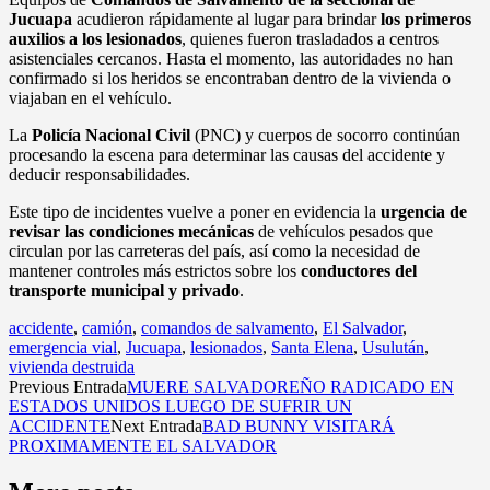
Jucuapa
acudieron rápidamente al lugar para brindar
los primeros
auxilios a los lesionados
, quienes fueron trasladados a centros
asistenciales cercanos. Hasta el momento, las autoridades no han
confirmado si los heridos se encontraban dentro de la vivienda o
viajaban en el vehículo.
La
Policía Nacional Civil
(PNC) y cuerpos de socorro continúan
procesando la escena para determinar las causas del accidente y
deducir responsabilidades.
Este tipo de incidentes vuelve a poner en evidencia la
urgencia de
revisar las condiciones mecánicas
de vehículos pesados que
circulan por las carreteras del país, así como la necesidad de
mantener controles más estrictos sobre los
conductores del
transporte municipal y privado
.
accidente
,
camión
,
comandos de salvamento
,
El Salvador
,
emergencia vial
,
Jucuapa
,
lesionados
,
Santa Elena
,
Usulután
,
vivienda destruida
Previous Entrada
MUERE SALVADOREÑO RADICADO EN
ESTADOS UNIDOS LUEGO DE SUFRIR UN
ACCIDENTE
Next Entrada
BAD BUNNY VISITARÁ
PROXIMAMENTE EL SALVADOR