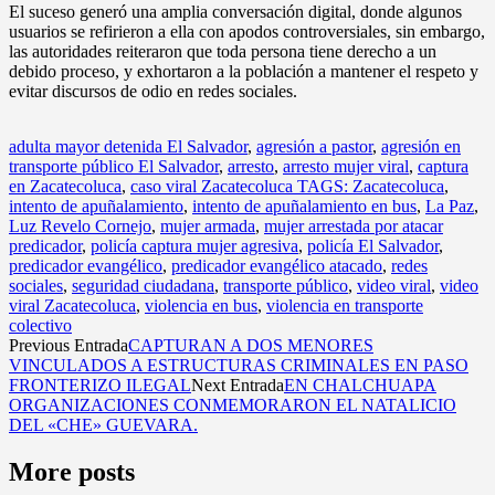
El suceso generó una amplia conversación digital, donde algunos
usuarios se refirieron a ella con apodos controversiales, sin embargo,
las autoridades reiteraron que toda persona tiene derecho a un
debido proceso, y exhortaron a la población a mantener el respeto y
evitar discursos de odio en redes sociales.
adulta mayor detenida El Salvador
,
agresión a pastor
,
agresión en
transporte público El Salvador
,
arresto
,
arresto mujer viral
,
captura
en Zacatecoluca
,
caso viral Zacatecoluca TAGS: Zacatecoluca
,
intento de apuñalamiento
,
intento de apuñalamiento en bus
,
La Paz
,
Luz Revelo Cornejo
,
mujer armada
,
mujer arrestada por atacar
predicador
,
policía captura mujer agresiva
,
policía El Salvador
,
predicador evangélico
,
predicador evangélico atacado
,
redes
sociales
,
seguridad ciudadana
,
transporte público
,
video viral
,
video
viral Zacatecoluca
,
violencia en bus
,
violencia en transporte
colectivo
Previous Entrada
CAPTURAN A DOS MENORES
VINCULADOS A ESTRUCTURAS CRIMINALES EN PASO
FRONTERIZO ILEGAL
Next Entrada
EN CHALCHUAPA
ORGANIZACIONES CONMEMORARON EL NATALICIO
DEL «CHE» GUEVARA.
More posts