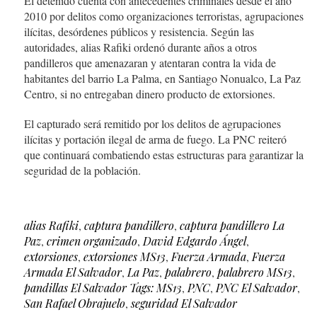
El detenido cuenta con antecedentes criminales desde el año
2010 por delitos como organizaciones terroristas, agrupaciones
ilícitas, desórdenes públicos y resistencia. Según las
autoridades, alias Rafiki ordenó durante años a otros
pandilleros que amenazaran y atentaran contra la vida de
habitantes del barrio La Palma, en Santiago Nonualco, La Paz
Centro, si no entregaban dinero producto de extorsiones.
El capturado será remitido por los delitos de agrupaciones
ilícitas y portación ilegal de arma de fuego. La PNC reiteró
que continuará combatiendo estas estructuras para garantizar la
seguridad de la población.
alias Rafiki
,
captura pandillero
,
captura pandillero La
Paz
,
crimen organizado
,
David Edgardo Ángel
,
extorsiones
,
extorsiones MS13
,
Fuerza Armada
,
Fuerza
Armada El Salvador
,
La Paz
,
palabrero
,
palabrero MS13
,
pandillas El Salvador Tags: MS13
,
PNC
,
PNC El Salvador
,
San Rafael Obrajuelo
,
seguridad El Salvador