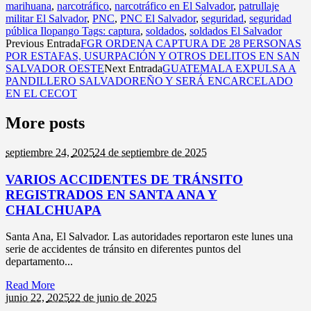
marihuana
,
narcotráfico
,
narcotráfico en El Salvador
,
patrullaje
militar El Salvador
,
PNC
,
PNC El Salvador
,
seguridad
,
seguridad
pública Ilopango Tags: captura
,
soldados
,
soldados El Salvador
Previous Entrada
FGR ORDENA CAPTURA DE 28 PERSONAS
POR ESTAFAS, USURPACIÓN Y OTROS DELITOS EN SAN
SALVADOR OESTE
Next Entrada
GUATEMALA EXPULSA A
PANDILLERO SALVADOREÑO Y SERÁ ENCARCELADO
EN EL CECOT
More posts
septiembre 24,
2025
24 de septiembre de 2025
VARIOS ACCIDENTES DE TRÁNSITO
REGISTRADOS EN SANTA ANA Y
CHALCHUAPA
Santa Ana, El Salvador. Las autoridades reportaron este lunes una
serie de accidentes de tránsito en diferentes puntos del
departamento...
Read More
junio 22,
2025
22 de junio de 2025