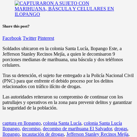
Share this post?
Facebook
Twitter
Pinterest
Soldados ubicaron en la colonia Santa Lucía, Ilopango Este, a
Jefferson Stanley Recinos Mejía, a quien le decomisaron 9
porciones medianas de marihuana, una báscula y dos teléfonos
celulares.
Tras su detención, el sujeto fue entregado a la Policía Nacional Civil
(PNC) para que enfrente el debido proceso por los delitos
relacionados con tráfico ilícito de drogas.
Las autoridades reiteraron su compromiso de continuar con los
patrullajes y operativos en la zona para prevenir delitos y garantizar
la seguridad de la población.
captura en Ilopango
,
colonia Santa Lucía
,
colonia Santa Lucía
Ilopango
,
decomiso
,
decomiso de marihuana El Salvador
,
drogas
,
Ilopango
,
incautación de drogas
,
Jefferson Stanley Recinos Mejía
,