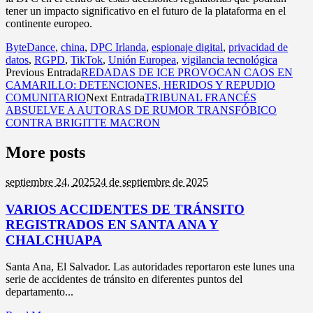
tener un impacto significativo en el futuro de la plataforma en el
continente europeo.
ByteDance
,
china
,
DPC Irlanda
,
espionaje digital
,
privacidad de
datos
,
RGPD
,
TikTok
,
Unión Europea
,
vigilancia tecnológica
Previous Entrada
REDADAS DE ICE PROVOCAN CAOS EN
CAMARILLO: DETENCIONES, HERIDOS Y REPUDIO
COMUNITARIO
Next Entrada
TRIBUNAL FRANCÉS
ABSUELVE A AUTORAS DE RUMOR TRANSFÓBICO
CONTRA BRIGITTE MACRON
More posts
septiembre 24,
2025
24 de septiembre de 2025
VARIOS ACCIDENTES DE TRÁNSITO
REGISTRADOS EN SANTA ANA Y
CHALCHUAPA
Santa Ana, El Salvador. Las autoridades reportaron este lunes una
serie de accidentes de tránsito en diferentes puntos del
departamento...