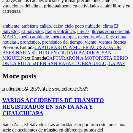
a través de los canales oficiales y tomar precauciones ante las
variaciones del clima, principalmente en actividades al aire libre y en
carreteras.
ambiente
,
ambiente cálido
,
calor
,
cielo poco nublado
,
clima El
Salvador
,
El Salvador
,
franja volcánica
,
lluvias
,
lluvias zona oriental
,
MARN
,
medio ambiente
,
meteorología
,
meteorología. Tags: clima
,
noticias.
,
pronóstico
,
pronóstico del tiempo
,
viento
,
vientos fuertes
Previous Entrada
CAPTURARON A MUJER ACUSADA DE
ASESINAR A SU HIJO EN CIUDAD BARRIOS, SAN
MIGUEL
Next Entrada
CAPTURARON A MOTORISTA EBRIO
DE LA RUTA 521 EN SAN RAFAEL OBRAJUELO, LA PAZ
More posts
septiembre 24,
2025
24 de septiembre de 2025
VARIOS ACCIDENTES DE TRÁNSITO
REGISTRADOS EN SANTA ANA Y
CHALCHUAPA
Santa Ana, El Salvador. Las autoridades reportaron este lunes una
serie de accidentes de tránsito en diferentes puntos del