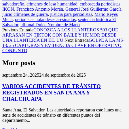
salvadoreño
,
crímenes de lesa humanidad
,
emboscada periodistas
IKON
,
Francisco Antonio Morán
,
General José Guillermo García
,
juicio crímenes de guerra
,
justicia para periodistas
,
Mario Reyes
Mena
,
periodistas holandeses asesinados
,
sentencia histórica El
Salvador
,
tribunal Dulce Nombre de María
Previous Entrada
CONOZCA A LOS LLANTEROS 503 QUE
ARRASAN EN TIKTOK CON BAILE Y HUMOR DESDE
UNA LLANTERÍA EN EE. UU.
Next Entrada
GOLPE A LA MS-
13: 25 CAPTURAS Y EVIDENCIA CLAVE EN OPERATIVO
CONJUNTO
More posts
septiembre 24,
2025
24 de septiembre de 2025
VARIOS ACCIDENTES DE TRÁNSITO
REGISTRADOS EN SANTA ANA Y
CHALCHUAPA
Santa Ana, El Salvador. Las autoridades reportaron este lunes una
serie de accidentes de tránsito en diferentes puntos del
departamento...