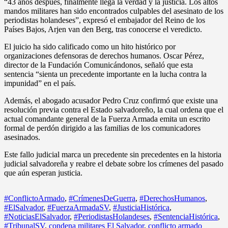
“43 años después, finalmente llega la verdad y la justicia. Los altos
mandos militares han sido encontrados culpables del asesinato de los
periodistas holandeses”, expresó el embajador del Reino de los
Países Bajos, Arjen van den Berg, tras conocerse el veredicto.
El juicio ha sido calificado como un hito histórico por
organizaciones defensoras de derechos humanos. Oscar Pérez,
director de la Fundación Comunicándonos, señaló que esta
sentencia “sienta un precedente importante en la lucha contra la
impunidad” en el país.
Además, el abogado acusador Pedro Cruz confirmó que existe una
resolución previa contra el Estado salvadoreño, la cual ordena que el
actual comandante general de la Fuerza Armada emita un escrito
formal de perdón dirigido a las familias de los comunicadores
asesinados.
Este fallo judicial marca un precedente sin precedentes en la historia
judicial salvadoreña y reabre el debate sobre los crímenes del pasado
que aún esperan justicia.
#ConflictoArmado
,
#CrímenesDeGuerra
,
#DerechosHumanos
,
#ElSalvador
,
#FuerzaArmadaSV
,
#JusticiaHistórica
,
#NoticiasElSalvador
,
#PeriodistasHolandeses
,
#SentenciaHistórica
,
#TribunalSV
,
condena militares El Salvador
,
conflicto armado