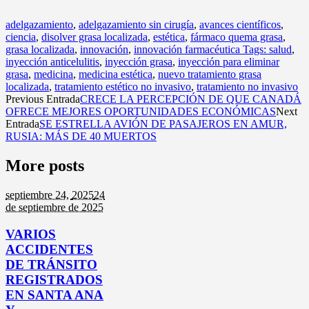
adelgazamiento
,
adelgazamiento sin cirugía
,
avances científicos
,
ciencia
,
disolver grasa localizada
,
estética
,
fármaco quema grasa
,
grasa localizada
,
innovación
,
innovación farmacéutica Tags: salud
,
inyección anticelulitis
,
inyección grasa
,
inyección para eliminar
grasa
,
medicina
,
medicina estética
,
nuevo tratamiento grasa
localizada
,
tratamiento estético no invasivo
,
tratamiento no invasivo
Previous Entrada
CRECE LA PERCEPCIÓN DE QUE CANADÁ
OFRECE MEJORES OPORTUNIDADES ECONÓMICAS
Next
Entrada
SE ESTRELLA AVIÓN DE PASAJEROS EN AMUR,
RUSIA: MÁS DE 40 MUERTOS
More posts
septiembre 24,
2025
24
de septiembre de 2025
VARIOS
ACCIDENTES
DE TRÁNSITO
REGISTRADOS
EN SANTA ANA