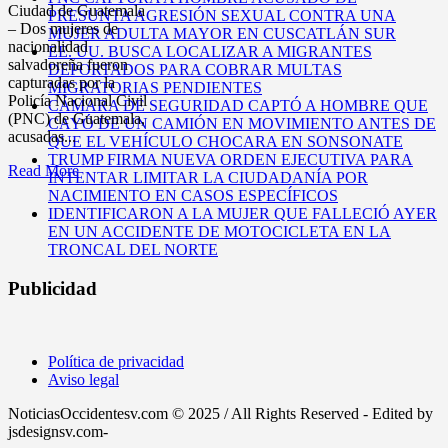
Ciudad de Guatemala
PRESUNTA AGRESIÓN SEXUAL CONTRA UNA
– Dos mujeres de
MUJER ADULTA MAYOR EN CUSCATLÁN SUR
nacionalidad
EE. UU. BUSCA LOCALIZAR A MIGRANTES
salvadoreña fueron
DEPORTADOS PARA COBRAR MULTAS
capturadas por la
MIGRATORIAS PENDIENTES
Policía Nacional Civil
CÁMARA DE SEGURIDAD CAPTÓ A HOMBRE QUE
(PNC) de Guatemala,
CAYÓ DE UN CAMIÓN EN MOVIMIENTO ANTES DE
acusadas...
QUE EL VEHÍCULO CHOCARA EN SONSONATE
TRUMP FIRMA NUEVA ORDEN EJECUTIVA PARA
Read More
INTENTAR LIMITAR LA CIUDADANÍA POR
NACIMIENTO EN CASOS ESPECÍFICOS
IDENTIFICARON A LA MUJER QUE FALLECIÓ AYER
EN UN ACCIDENTE DE MOTOCICLETA EN LA
TRONCAL DEL NORTE
Publicidad
Política de privacidad
Aviso legal
NoticiasOccidentesv.com © 2025 / All Rights Reserved - Edited by
jsdesignsv.com-