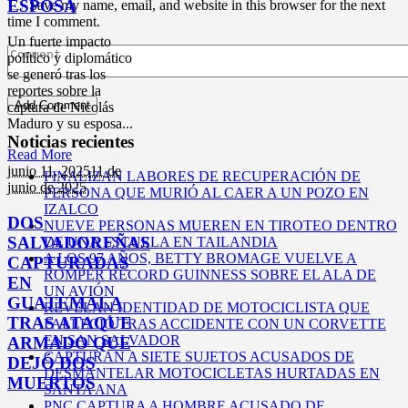
ESPOSA
Save my name, email, and website in this browser for the next
time I comment.
Un fuerte impacto
político y diplomático
se generó tras los
reportes sobre la
captura de Nicolás
Maduro y su esposa...
Noticias recientes
Read More
junio 11,
2025
11 de
FINALIZAN LABORES DE RECUPERACIÓN DE
junio de 2025
PERSONA QUE MURIÓ AL CAER A UN POZO EN
IZALCO
DOS
NUEVE PERSONAS MUEREN EN TIROTEO DENTRO
SALVADOREÑAS
DE UNA ESCUELA EN TAILANDIA
A LOS 97 AÑOS, BETTY BROMAGE VUELVE A
CAPTURADAS
ROMPER RÉCORD GUINNESS SOBRE EL ALA DE
EN
UN AVIÓN
GUATEMALA
REVELAN IDENTIDAD DE MOTOCICLISTA QUE
TRAS ATAQUE
FALLECIÓ TRAS ACCIDENTE CON UN CORVETTE
EN SAN SALVADOR
ARMADO QUE
CAPTURAN A SIETE SUJETOS ACUSADOS DE
DEJÓ DOS
DESMANTELAR MOTOCICLETAS HURTADAS EN
MUERTOS
SANTA ANA
PNC CAPTURA A HOMBRE ACUSADO DE