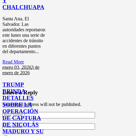
Y
CHALCHUAPA
Santa Ana, El
Salvador. Las
autoridades reportaron
este lunes una serie de
accidentes de tránsito
en diferentes puntos
del departamento...
Read More
enero 03,
2026
3 de
enero de 2026
TRUMP
BRINDA
Leave a Reply
DETALLES
SOBRE LA
Your email address will not be published.
OPERACIÓN
DE CAPTURA
DE NICOLÁS
MADURO Y SU