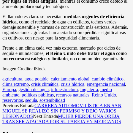
por fugas en redes antiguas
, mientras el consumo crece debido al
aumento poblacional y tecnológico.
El llamado es claro: se necesitan
medidas urgentes de eficiencia
hídrica
, como el reciclaje de agua en edificios, techos verdes,
drenaje sostenible y normas de construcción más estrictas. Además,
organizaciones agrícolas han alertado sobre pérdidas significativas
en cultivos, con riesgo para la seguridad alimentaria.
Frente a un clima cada vez más extremo, marcado por ciclos de
sequía e inundaciones,
el Reino Unido debe tratar el agua como
un recurso estratégico y limitado
, no como un bien garantizado.
Imagen Credito: iStock
agricultura
,
agua potable
,
calentamiento global
,
cambio climático
,
clima extremo
,
crisis climática
,
crisis hídrica
,
emergencia nacional
,
Europa
,
gestión del agua
,
infraestructura
,
Inglaterra
,
medio
ambiente
,
políticas públicas
,
recursos naturales
,
Reino Unido
,
reservorios
,
sequía
,
sostenibilidad
Previous Entrada
CARRERA AUTOMOVILÍSTICA EN SAN
MIGUEL SE REALIZÓ SIN PERMISO Y DEJÓ VARIOS
LESIONADOS
Next Entrada
MUJER PIERDE UNA OREJA
TRAS SER ATACADA POR SU PAREJA EN MEJICANOS