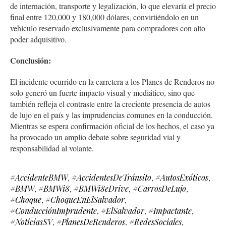
de internación, transporte y legalización, lo que elevaría el precio
final entre 120,000 y 180,000 dólares, convirtiéndolo en un
vehículo reservado exclusivamente para compradores con alto
poder adquisitivo.
Conclusión:
El incidente ocurrido en la carretera a los Planes de Renderos no
solo generó un fuerte impacto visual y mediático, sino que
también refleja el contraste entre la creciente presencia de autos
de lujo en el país y las imprudencias comunes en la conducción.
Mientras se espera confirmación oficial de los hechos, el caso ya
ha provocado un amplio debate sobre seguridad vial y
responsabilidad al volante.
#AccidenteBMW
,
#AccidentesDeTránsito
,
#AutosExóticos
,
#BMW
,
#BMWi8
,
#BMWi8eDrive
,
#CarrosDeLujo
,
#Choque
,
#ChoqueEnElSalvador
,
#ConducciónImprudente
,
#ElSalvador
,
#Impactante
,
#NoticiasSV
,
#PlanesDeRenderos
,
#RedesSociales
,