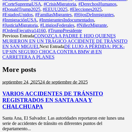
#CorteSupremaUSA
,
#CrisisMigratoria
,
#DerechosHumanos
,
#DonaldTrump2025
,
#EEUU2025
,
#Elecciones2025
,
#EstadosUnidos
,
#FamiliasMigrantes
,
#HijosDeInmigrantes
,
#InmigraciónUSA
,
#InmigrantesIndocumentados
,
#JusticiaMigratoria
,
#LitigiosFederales
,
#NiñezMigrante
,
#OrdenEjecutiva14160
,
#TrumpPresidente
Previous Entrada
CONOZCA A PADRE E HIJO QUIENES
MURIERON EN UN TRÁGICO ACCIDENTE DE TRÁNSITO
EN SAN MIGUEL
Next Entrada
DE LUJO A PÉRDIDA: PICK-
UP SIN SEGURO CHOCA CONTRA BMW i8 EN
CARRETERA A PLANES
More posts
septiembre 24,
2025
24 de septiembre de 2025
VARIOS ACCIDENTES DE TRÁNSITO
REGISTRADOS EN SANTA ANA Y
CHALCHUAPA
Santa Ana, El Salvador. Las autoridades reportaron este lunes una
serie de accidentes de tránsito en diferentes puntos del
departamento...