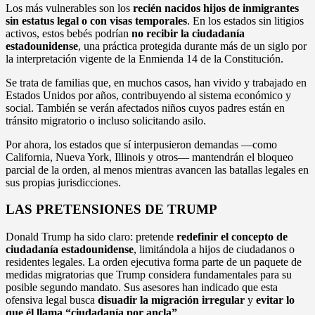
Los más vulnerables son los
recién nacidos hijos de inmigrantes
sin estatus legal o con visas temporales
. En los estados sin litigios
activos, estos bebés podrían
no recibir la ciudadanía
estadounidense
, una práctica protegida durante más de un siglo por
la interpretación vigente de la Enmienda 14 de la Constitución.
Se trata de familias que, en muchos casos, han vivido y trabajado en
Estados Unidos por años, contribuyendo al sistema económico y
social. También se verán afectados niños cuyos padres están en
tránsito migratorio o incluso solicitando asilo.
Por ahora, los estados que sí interpusieron demandas —como
California, Nueva York, Illinois y otros— mantendrán el bloqueo
parcial de la orden, al menos mientras avancen las batallas legales en
sus propias jurisdicciones.
LAS PRETENSIONES DE TRUMP
Donald Trump ha sido claro: pretende
redefinir el concepto de
ciudadanía estadounidense
, limitándola a hijos de ciudadanos o
residentes legales. La orden ejecutiva forma parte de un paquete de
medidas migratorias que Trump considera fundamentales para su
posible segundo mandato. Sus asesores han indicado que esta
ofensiva legal busca
disuadir la migración irregular
y
evitar lo
que él llama “ciudadanía por ancla”
.