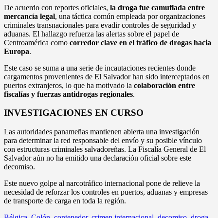
De acuerdo con reportes oficiales,
la droga fue camuflada entre
mercancía legal
, una táctica común empleada por organizaciones
criminales transnacionales para evadir controles de seguridad y
aduanas. El hallazgo refuerza las alertas sobre el papel de
Centroamérica como
corredor clave en el tráfico de drogas hacia
Europa
.
Este caso se suma a una serie de incautaciones recientes donde
cargamentos provenientes de El Salvador han sido interceptados en
puertos extranjeros, lo que ha motivado la
colaboración entre
fiscalías y fuerzas antidrogas regionales
.
INVESTIGACIONES EN CURSO
Las autoridades panameñas mantienen abierta una investigación
para determinar la red responsable del envío y su posible vínculo
con estructuras criminales salvadoreñas. La Fiscalía General de El
Salvador aún no ha emitido una declaración oficial sobre este
decomiso.
Este nuevo golpe al narcotráfico internacional pone de relieve la
necesidad de reforzar los controles en puertos, aduanas y empresas
de transporte de carga en toda la región.
Bélgica
,
Colón
,
contenedor
,
crimen internacional
,
decomiso
,
droga
,