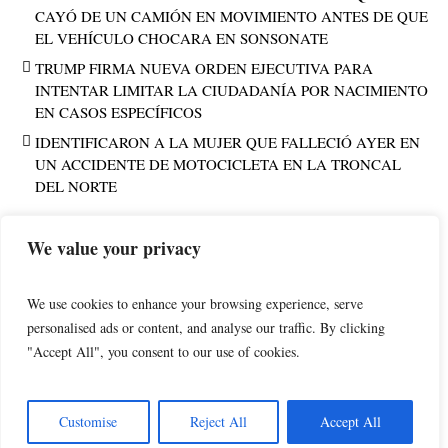
CAYÓ DE UN CAMIÓN EN MOVIMIENTO ANTES DE QUE
EL VEHÍCULO CHOCARA EN SONSONATE
TRUMP FIRMA NUEVA ORDEN EJECUTIVA PARA
INTENTAR LIMITAR LA CIUDADANÍA POR NACIMIENTO
EN CASOS ESPECÍFICOS
IDENTIFICARON A LA MUJER QUE FALLECIÓ AYER EN
UN ACCIDENTE DE MOTOCICLETA EN LA TRONCAL
DEL NORTE
We value your privacy
PUBLICIDAD
We use cookies to enhance your browsing experience, serve
personalised ads or content, and analyse our traffic. By clicking
"Accept All", you consent to our use of cookies.
POLÍTICA DE PRIVACIDAD
AVISO LEGAL
NoticiasOccidentesv.com © 2025 / All Rights Reserved - Edited by
Customise
Reject All
Accept All
jsdesignsv.com-