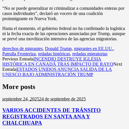
“No se puede generalizar ni criminalizar a comunidades enteras por
casos individuales”, declaró un vocero de una coalición
proinmigrante en Nueva York.
Hasta el momento, el gobierno federal no ha confirmado la logística
ni la fecha exacta de las operaciones anunciadas por Trump, aunque
se prevé una movilización intensiva de las agencias migratorias.
derechos de migrantes
,
Donald Trump
,
migrantes en EE.UU.
,
Patrulla Fronteriza
,
redadas históricas
,
redadas migratorias
Previous Entrada
INCENDIO DESTRUYE IGLESIA
HISTÓRICA EN CANADÁ TRAS IMPACTO DE RAYO
Next
Entrada
ESTADOS UNIDOS ANUNCIA SALIDA DE LA
UNESCO BAJO ADMINISTRACIÓN TRUMP
More posts
septiembre 24,
2025
24 de septiembre de 2025
VARIOS ACCIDENTES DE TRÁNSITO
REGISTRADOS EN SANTA ANA Y
CHALCHUAPA