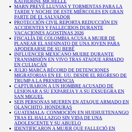
KATHERINE MICHELLE
MARN PREVÉ LLUVIAS Y TORMENTAS PARA LA
TARDE Y NOCHE DE ESTE MIÉRCOLES EN GRAN
PARTE DE EL SALVADOR
PROTECCIÓN CIVIL REPORTA REDUCCIÓN EN
ACCIDENTES Y FALLECIDOS DURANTE
VACACIONES AGOSTINAS 2026
FISCALÍA DE COLOMBIA ACUSA A MUJER DE
PLANEAR EL ASESINATO DE UNA JOVEN PARA
APODERARSE DE SU BEBÉ
INFLUENCER MEXICANO MUERE DURANTE
TRANSMISIÓN EN VIVO TRAS ATAQUE ARMADO
EN CULIACÁN
JULIO MARCA RÉCORD DE DETENCIONES
MIGRATORIAS EN EE. UU. DESDE EL REGRESO DE
TRUMP A LA PRESIDENCIA
CAPTURARON A UN HOMBRE ACUSADO DE
LESIONAR A SU EXPAREJA Y A SU EXSUEGRA EN
SAN MIGUEL
SEIS PERSONAS MUEREN EN ATAQUE ARMADO EN
OLANCHITO, HONDURAS
GUATEMALA; CONMOCIÓN EN HUEHUETENANGO
TRAS EL HALLAZGO SIN VIDA DE UNA
ADOLESCENTE Y SU ABUELO
IDENTIFICARON A MUJER QUE FALLECIÓ EN