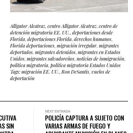
Alligator Alcatraz
,
centro Alligator Alcatraz
,
centro de
detención migratoria EE. UU.
,
deportaciones desde
Florida
,
deportaciones Florida
,
derechos humanos
,
Florida deportaciones
,
migración irregular
,
migrantes
deportados
,
migrantes detenidos
,
migrantes en Estados
Unidos
,
migrantes salvadoreños
,
noticias de inmigración
,
política migratoria
,
política migratoria Estados Unidos
Tags: migración EE. UU.
,
Ron DeSantis
,
vuelos de
deportación
NEXT ENTRADA
CUTIVA
POLICÍA CAPTURA A SUJETO CON
AS SIN
VARIAS ARMAS DE FUEGO Y