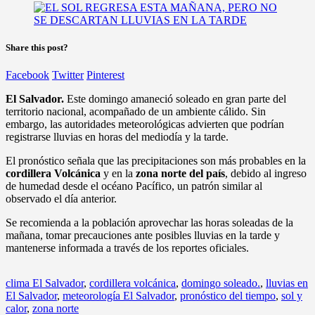
Share this post?
Facebook
Twitter
Pinterest
El Salvador.
Este domingo amaneció soleado en gran parte del
territorio nacional, acompañado de un ambiente cálido. Sin
embargo, las autoridades meteorológicas advierten que podrían
registrarse lluvias en horas del mediodía y la tarde.
El pronóstico señala que las precipitaciones son más probables en la
cordillera Volcánica
y en la
zona norte del país
, debido al ingreso
de humedad desde el océano Pacífico, un patrón similar al
observado el día anterior.
Se recomienda a la población aprovechar las horas soleadas de la
mañana, tomar precauciones ante posibles lluvias en la tarde y
mantenerse informada a través de los reportes oficiales.
clima El Salvador
,
cordillera volcánica
,
domingo soleado.
,
lluvias en
El Salvador
,
meteorología El Salvador
,
pronóstico del tiempo
,
sol y
calor
,
zona norte