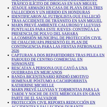
TRÁFICO ILÍCITO DE DROGAS EN SAN MIGUEL
ATAQUE ARMADO EN CASA DE PLAYA DEJA TRES
FALLECIDOS Y UN HERIDO EN HONDURAS
IDENTIFICARON AL FUTBOLISTA QUE FALLECIÓ
TRAS ACCIDENTE DE TRÁNSITO EN SAN MIGUEL
MARN PREVÉ AMBIENTE CALUROSO Y LLUVIAS
PUNTUALES PARA ESTE JUEVES; CONTINÚA LA
PRESENCIA DE POLVO DEL SAHARA
LA COMISIÓN MUNICIPAL DE PROTECCIÓN CIVIL
DE CHALCHUAPA PRESENTÓ EL PLAN DE
CONTINGENCIA PARA LAS FIESTAS PATRONALES
2026
CAPTURAN A DOS REPARTIDORES TRAS PELEA EN
PARQUEO DE CENTRO COMERCIAL EN
SONSONATE
RESCATAN A PERSONA QUE CAYÓ A UNA
QUEBRADA EN MEJICANOS
BANDA BICENTENARIO RINDIÓ EMOTIVO
HOMENAJE PÓSTUMO A CACHIPORRISTA
KATHERINE MICHELLE
MARN PREVÉ LLUVIAS Y TORMENTAS PARA LA
TARDE Y NOCHE DE ESTE MIÉRCOLES EN GRAN
PARTE DE EL SALVADOR
PROTECCIÓN CIVIL REPORTA REDUCCIÓN EN
ACCIDENTES Y FALLECIDOS DURANTE