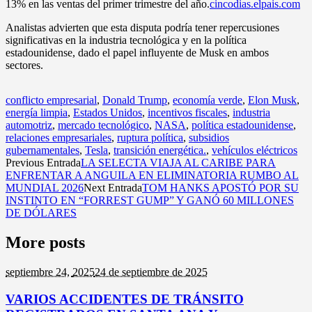
13% en las ventas del primer trimestre del año.
cincodias.elpais.com
Analistas advierten que esta disputa podría tener repercusiones
significativas en la industria tecnológica y en la política
estadounidense, dado el papel influyente de Musk en ambos
sectores.
conflicto empresarial
,
Donald Trump
,
economía verde
,
Elon Musk
,
energía limpia
,
Estados Unidos
,
incentivos fiscales
,
industria
automotriz
,
mercado tecnológico
,
NASA
,
política estadounidense
,
relaciones empresariales
,
ruptura política
,
subsidios
gubernamentales
,
Tesla
,
transición energética.
,
vehículos eléctricos
Previous Entrada
LA SELECTA VIAJA AL CARIBE PARA
ENFRENTAR A ANGUILA EN ELIMINATORIA RUMBO AL
MUNDIAL 2026
Next Entrada
TOM HANKS APOSTÓ POR SU
INSTINTO EN “FORREST GUMP” Y GANÓ 60 MILLONES
DE DÓLARES
More posts
septiembre 24,
2025
24 de septiembre de 2025
VARIOS ACCIDENTES DE TRÁNSITO