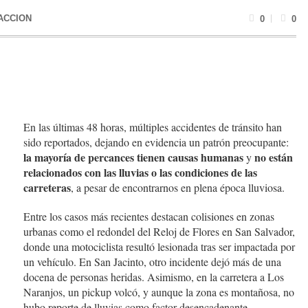
ACCION
0
0
En las últimas 48 horas, múltiples accidentes de tránsito han
sido reportados, dejando en evidencia un patrón preocupante:
la mayoría de percances tienen causas humanas
no están
y
relacionados con las lluvias o las condiciones de las
carreteras
, a pesar de encontrarnos en plena época lluviosa.
Entre los casos más recientes destacan colisiones en zonas
urbanas como el redondel del Reloj de Flores en San Salvador,
donde una motociclista resultó lesionada tras ser impactada por
un vehículo. En San Jacinto, otro incidente dejó más de una
docena de personas heridas. Asimismo, en la carretera a Los
Naranjos, un pickup volcó, y aunque la zona es montañosa, no
hubo reporte de lluvias como factor desencadenante.