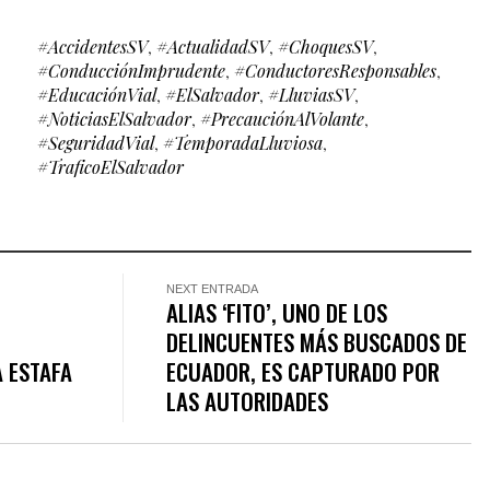
#AccidentesSV
,
#ActualidadSV
,
#ChoquesSV
,
#ConducciónImprudente
,
#ConductoresResponsables
,
#EducaciónVial
,
#ElSalvador
,
#LluviasSV
,
#NoticiasElSalvador
,
#PrecauciónAlVolante
,
#SeguridadVial
,
#TemporadaLluviosa
,
#TraficoElSalvador
NEXT ENTRADA
ALIAS ‘FITO’, UNO DE LOS
DELINCUENTES MÁS BUSCADOS DE
 ESTAFA
ECUADOR, ES CAPTURADO POR
LAS AUTORIDADES