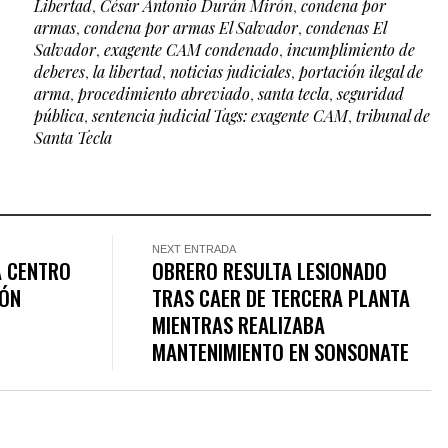
Libertad
,
César Antonio Durán Mirón
,
condena por
armas
,
condena por armas El Salvador
,
condenas El
Salvador
,
exagente CAM condenado
,
incumplimiento de
deberes
,
la libertad
,
noticias judiciales
,
portación ilegal de
arma
,
procedimiento abreviado
,
santa tecla
,
seguridad
pública
,
sentencia judicial Tags: exagente CAM
,
tribunal de
Santa Tecla
NEXT ENTRADA
A CENTRO
OBRERO RESULTA LESIONADO
IÓN
TRAS CAER DE TERCERA PLANTA
MIENTRAS REALIZABA
MANTENIMIENTO EN SONSONATE