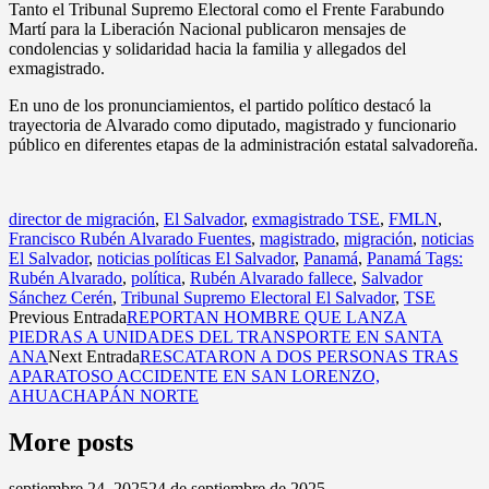
Tanto el Tribunal Supremo Electoral como el Frente Farabundo
Martí para la Liberación Nacional publicaron mensajes de
condolencias y solidaridad hacia la familia y allegados del
exmagistrado.
En uno de los pronunciamientos, el partido político destacó la
trayectoria de Alvarado como diputado, magistrado y funcionario
público en diferentes etapas de la administración estatal salvadoreña.
director de migración
,
El Salvador
,
exmagistrado TSE
,
FMLN
,
Francisco Rubén Alvarado Fuentes
,
magistrado
,
migración
,
noticias
El Salvador
,
noticias políticas El Salvador
,
Panamá
,
Panamá Tags:
Rubén Alvarado
,
política
,
Rubén Alvarado fallece
,
Salvador
Sánchez Cerén
,
Tribunal Supremo Electoral El Salvador
,
TSE
Previous Entrada
REPORTAN HOMBRE QUE LANZA
PIEDRAS A UNIDADES DEL TRANSPORTE EN SANTA
ANA
Next Entrada
RESCATARON A DOS PERSONAS TRAS
APARATOSO ACCIDENTE EN SAN LORENZO,
AHUACHAPÁN NORTE
More posts
septiembre 24,
2025
24 de septiembre de 2025