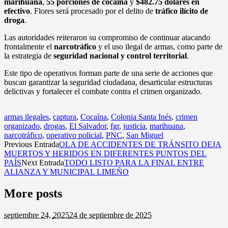
marihuana
,
55 porciones de cocaína
y
$482.75 dólares en
efectivo
. Flores será procesado por el delito de
tráfico ilícito de
droga
.
Las autoridades reiteraron su compromiso de continuar atacando
frontalmente el
narcotráfico
y el uso ilegal de armas, como parte de
la estrategia de
seguridad nacional y control territorial
.
Este tipo de operativos forman parte de una serie de acciones que
buscan garantizar la seguridad ciudadana, desarticular estructuras
delictivas y fortalecer el combate contra el crimen organizado.
armas ilegales
,
captura
,
Cocaína
,
Colonia Santa Inés
,
crimen
organizado
,
drogas
,
El Salvador
,
fgr
,
justicia
,
marihuana
,
narcotráfico
,
operativo policial
,
PNC
,
San Miguel
Previous Entrada
OLA DE ACCIDENTES DE TRÁNSITO DEJA
MUERTOS Y HERIDOS EN DIFERENTES PUNTOS DEL
PAÍS
Next Entrada
TODO LISTO PARA LA FINAL ENTRE
ALIANZA Y MUNICIPAL LIMEÑO
More posts
septiembre 24,
2025
24 de septiembre de 2025