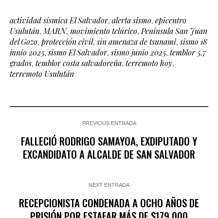
actividad sísmica El Salvador
,
alerta sismo
,
epicentro
Usulután
,
MARN
,
movimiento telúrico
,
Península San Juan
del Gozo
,
protección civil
,
sin amenaza de tsunami
,
sismo 18
junio 2025
,
sismo El Salvador
,
sismo junio 2025
,
temblor 5.7
grados
,
temblor costa salvadoreña
,
terremoto hoy
,
terremoto Usulután
PREVIOUS ENTRADA
FALLECIÓ RODRIGO SAMAYOA, EXDIPUTADO Y
EXCANDIDATO A ALCALDE DE SAN SALVADOR
NEXT ENTRADA
RECEPCIONISTA CONDENADA A OCHO AÑOS DE
PRISIÓN POR ESTAFAR MÁS DE $179,000