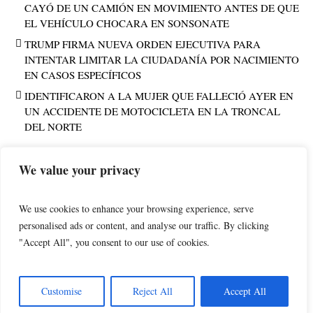
CAYÓ DE UN CAMIÓN EN MOVIMIENTO ANTES DE QUE
EL VEHÍCULO CHOCARA EN SONSONATE
TRUMP FIRMA NUEVA ORDEN EJECUTIVA PARA
INTENTAR LIMITAR LA CIUDADANÍA POR NACIMIENTO
EN CASOS ESPECÍFICOS
IDENTIFICARON A LA MUJER QUE FALLECIÓ AYER EN
UN ACCIDENTE DE MOTOCICLETA EN LA TRONCAL
DEL NORTE
We value your privacy
PUBLICIDAD
We use cookies to enhance your browsing experience, serve
personalised ads or content, and analyse our traffic. By clicking
"Accept All", you consent to our use of cookies.
POLÍTICA DE PRIVACIDAD
AVISO LEGAL
NoticiasOccidentesv.com © 2025 / All Rights Reserved - Edited by
Customise
Reject All
Accept All
jsdesignsv.com-