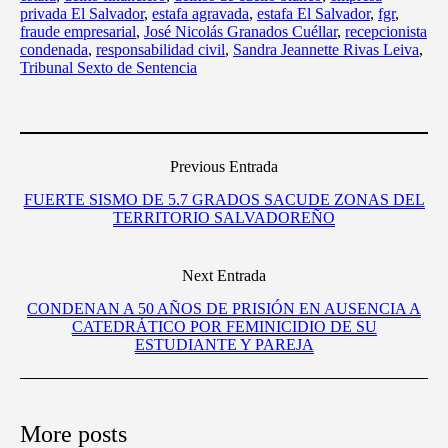
privada El Salvador
,
estafa agravada
,
estafa El Salvador
,
fgr
,
fraude empresarial
,
José Nicolás Granados Cuéllar
,
recepcionista
condenada
,
responsabilidad civil
,
Sandra Jeannette Rivas Leiva
,
Tribunal Sexto de Sentencia
Previous Entrada
FUERTE SISMO DE 5.7 GRADOS SACUDE ZONAS DEL
TERRITORIO SALVADOREÑO
Next Entrada
CONDENAN A 50 AÑOS DE PRISIÓN EN AUSENCIA A
CATEDRÁTICO POR FEMINICIDIO DE SU
ESTUDIANTE Y PAREJA
More posts