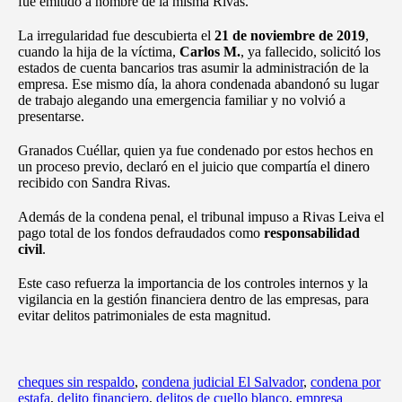
fue emitido a nombre de la misma Rivas.
La irregularidad fue descubierta el
21 de noviembre de 2019
,
cuando la hija de la víctima,
Carlos M.
, ya fallecido, solicitó los
estados de cuenta bancarios tras asumir la administración de la
empresa. Ese mismo día, la ahora condenada abandonó su lugar
de trabajo alegando una emergencia familiar y no volvió a
presentarse.
Granados Cuéllar, quien ya fue condenado por estos hechos en
un proceso previo, declaró en el juicio que compartía el dinero
recibido con Sandra Rivas.
Además de la condena penal, el tribunal impuso a Rivas Leiva el
pago total de los fondos defraudados como
responsabilidad
civil
.
Este caso refuerza la importancia de los controles internos y la
vigilancia en la gestión financiera dentro de las empresas, para
evitar delitos patrimoniales de esta magnitud.
cheques sin respaldo
,
condena judicial El Salvador
,
condena por
estafa
,
delito financiero
,
delitos de cuello blanco
,
empresa