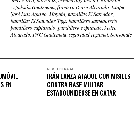
alias Zarco
,
Barrio 18
,
crimen organizado
,
Escuintla
,
expulsión Guatemala
,
frontera Pedro Alvarado
,
Iztapa
,
José Luis Aquino
,
Moyuta
,
pandillas El Salvador
,
pandillas El Salvador Tags: pandillero salvadoreño
,
pandillero capturado
,
pandillero expulsado
,
Pedro
Alvarado
,
PNC Guatemala
,
seguridad regional
,
Sonsonate
NEXT ENTRADA
OMÓVIL
IRÁN LANZA ATAQUE CON MISILES
S EN
CONTRA BASE MILITAR
ESTADOUNIDENSE EN CATAR