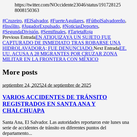
https://twitter.com/NOccidente23046/status/191728125
8008150363
#Cruzeiro
,
#ElSalvador
,
#FuerteAguilares
,
#FútbolSalvadoreño
,
#Insólito
,
#JugadorExpulsado
,
#NoticiasDeportes
,
#SegundaDivisión
,
#Semifinales
,
#TarjetaRoja
Previous Entrada
EN ATIQUIZAYA UN SUJETO FUE
CAPTURADO DE INMEDIATO TRAS ROBARSE UNA
HIDROLAVADORA; FUE DENUNCIADO.
Next Entrada
EE.
UU. ACUSA A 28 MIGRANTES POR CRUZAR ZONA
MILITAR EN LA FRONTERA CON MÉXICO
More posts
septiembre 24,
2025
24 de septiembre de 2025
VARIOS ACCIDENTES DE TRÁNSITO
REGISTRADOS EN SANTA ANA Y
CHALCHUAPA
Santa Ana, El Salvador. Las autoridades reportaron este lunes una
serie de accidentes de tránsito en diferentes puntos del
departamento...