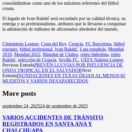
consolidándose como uno de los máximos referentes del fútbol
croata.
El legado de Ivan Rakitić será recordado por su calidad técnica, su
entrega y su profesionalismo, atributos que lo llevaron a conquistar
la admiración de millones de aficionados alrededor del mundo.
Champions League
,
Copa del Rey
,
Croacia
,
FC Barcelona
,
fútbol
europeo
,
fútbol profesional
,
Ivan Rakitić
,
Liga española
,
Mundial
2018
,
Mundial 2022
,
Mundial de Clubes
,
retiro futbolista
,
retiro
Rakitić
,
selección de Croacia
,
Sevilla FC
,
UEFA Nations League
Previous Entrada
PREVÉN LLUVIAS POR INFLUENCIA DE
ONDA TROPICAL EN EL SALVADOR
Next
Entrada
INUNDACIONES EN TEXAS DEJAN AL MENOS 82
MUERTOS Y VARIOS DESAPARECIDOS
More posts
septiembre 24,
2025
24 de septiembre de 2025
VARIOS ACCIDENTES DE TRÁNSITO
REGISTRADOS EN SANTA ANA Y
CHALCHUAPA