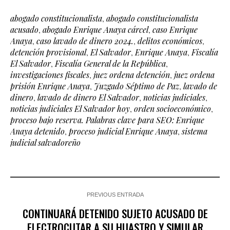
abogado constitucionalista
,
abogado constitucionalista
acusado
,
abogado Enrique Anaya cárcel
,
caso Enrique
Anaya
,
caso lavado de dinero 2024.
,
delitos económicos
,
detención provisional
,
El Salvador
,
Enrique Anaya
,
Fiscalía
El Salvador
,
Fiscalía General de la República
,
investigaciones fiscales
,
juez ordena detención
,
juez ordena
prisión Enrique Anaya
,
Juzgado Séptimo de Paz
,
lavado de
dinero
,
lavado de dinero El Salvador
,
noticias judiciales
,
noticias judiciales El Salvador hoy
,
orden socioeconómico
,
proceso bajo reserva. Palabras clave para SEO: Enrique
Anaya detenido
,
proceso judicial Enrique Anaya
,
sistema
judicial salvadoreño
PREVIOUS ENTRADA
CONTINUARÁ DETENIDO SUJETO ACUSADO DE
ELECTROCUTAR A SU HIJASTRO Y SIMULAR