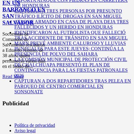
REPORTA ATAQUE CON PIEDRAS EN CARRETERA
EN UN
DE HONDURAS
BARRANCO EN
CAPTURAN A TRES PERSONAS POR PRESUNTO
SAN
TRÁFICO ILÍCITO DE DROGAS EN SAN MIGUEL
ATAQUE ARMADO EN CASA DE PLAYA DEJA TRES
SALVADOR
FALLECIDOS Y UN HERIDO EN HONDURAS
IDENTIFICARON AL FUTBOLISTA QUE FALLECIÓ
Socorristas de
TRAS ACCIDENTE DE TRÁNSITO EN SAN MIGUEL
Comandos de
MARN PREVÉ AMBIENTE CALUROSO Y LLUVIAS
Salvamento rescataron
PUNTUALES PARA ESTE JUEVES; CONTINÚA LA
a Eduardo Alonso, de
PRESENCIA DE POLVO DEL SAHARA
38 años, quien
LA COMISIÓN MUNICIPAL DE PROTECCIÓN CIVIL
permaneció varios días
DE CHALCHUAPA PRESENTÓ EL PLAN DE
en el fondo de...
CONTINGENCIA PARA LAS FIESTAS PATRONALES
2026
Read More
CAPTURAN A DOS REPARTIDORES TRAS PELEA EN
PARQUEO DE CENTRO COMERCIAL EN
SONSONATE
Publicidad
Política de privacidad
Aviso legal