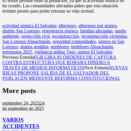
El temor persiste entre la población, ya que la actividad sísmica no
ha cesado. Las comunidades afectadas piden que esta situación
termine pronto para poder retomar su vida normal.
actividad sísmica El Salvador
,
albergues
,
albergues por sismos
,
distrito San Lorenzo
,
emergencia sísmica
,
familias afectadas
,
medio
ambiente
,
protección civil
,
reconstrucción
,
reconstrucción viviendas
,
San Lorenzo Ahuachapán
,
seguridad comunidades
,
sismos en San
Lorenzo
,
sismos sentidos
,
temblores
,
temblores Ahuachapán
,
terremotos 2025
,
vigilancia militar Tags: sismos El Salvador
Previous Entrada
FGR GIRA 85 ÓRDENES DE CAPTURA
CONTRA ESTRUCTURA QUE ROBABA DINERO A
TRAVÉS DE MEDIOS INFORMÁTICOS
Next Entrada
NUEVAS
IDEAS PROPONE SALIDA DE EL SALVADOR DEL
PARLACEN MEDIANTE REFORMA CONSTITUCIONAL
More posts
septiembre 24,
2025
24
de septiembre de 2025
VARIOS
ACCIDENTES