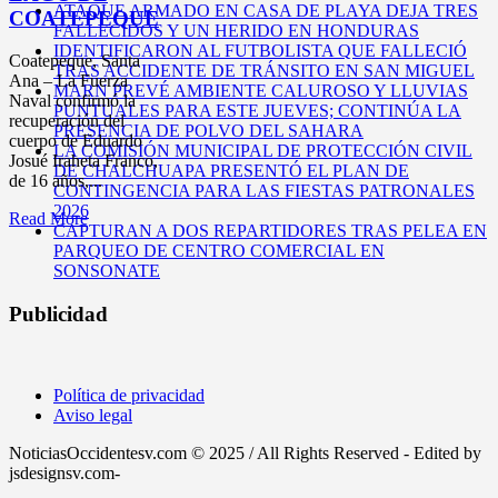
ATAQUE ARMADO EN CASA DE PLAYA DEJA TRES
COATEPEQUE
FALLECIDOS Y UN HERIDO EN HONDURAS
IDENTIFICARON AL FUTBOLISTA QUE FALLECIÓ
Coatepeque, Santa
TRAS ACCIDENTE DE TRÁNSITO EN SAN MIGUEL
Ana – La Fuerza
MARN PREVÉ AMBIENTE CALUROSO Y LLUVIAS
Naval confirmó la
PUNTUALES PARA ESTE JUEVES; CONTINÚA LA
recuperación del
PRESENCIA DE POLVO DEL SAHARA
cuerpo de Eduardo
LA COMISIÓN MUNICIPAL DE PROTECCIÓN CIVIL
Josué Iraheta Franco,
DE CHALCHUAPA PRESENTÓ EL PLAN DE
de 16 años,...
CONTINGENCIA PARA LAS FIESTAS PATRONALES
2026
Read More
CAPTURAN A DOS REPARTIDORES TRAS PELEA EN
PARQUEO DE CENTRO COMERCIAL EN
SONSONATE
Publicidad
Política de privacidad
Aviso legal
NoticiasOccidentesv.com © 2025 / All Rights Reserved - Edited by
jsdesignsv.com-