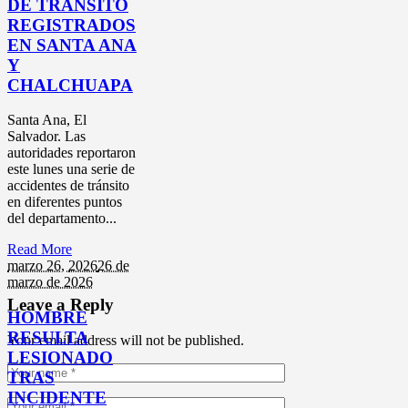
DE TRÁNSITO
REGISTRADOS
EN SANTA ANA
Y
CHALCHUAPA
Santa Ana, El
Salvador. Las
autoridades reportaron
este lunes una serie de
accidentes de tránsito
en diferentes puntos
del departamento...
Read More
marzo 26,
2026
26 de
marzo de 2026
Leave a Reply
HOMBRE
RESULTA
Your email address will not be published.
LESIONADO
TRAS
INCIDENTE