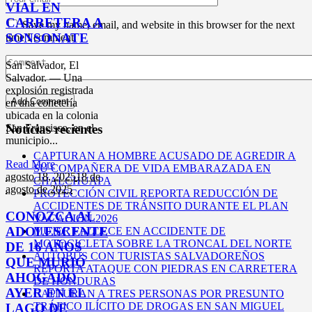
VIAL EN
CARRETERA A
Save my name, email, and website in this browser for the next
SONSONATE
time I comment.
San Salvador, El
Salvador. — Una
explosión registrada
en una cohetería
ubicada en la colonia
Noticias recientes
San Francisco, en el
municipio...
CAPTURAN A HOMBRE ACUSADO DE AGREDIR A
Read More
SU COMPAÑERA DE VIDA EMBARAZADA EN
agosto 18,
2025
18 de
CHALCHUAPA
agosto de 2025
PROTECCIÓN CIVIL REPORTA REDUCCIÓN DE
ACCIDENTES DE TRÁNSITO DURANTE EL PLAN
CONOZCA AL
VACACIÓN 2026
ADOLESCENTE
MUJER FALLECE EN ACCIDENTE DE
MOTOCICLETA SOBRE LA TRONCAL DEL NORTE
DE 16 AÑOS
AUTOBÚS CON TURISTAS SALVADOREÑOS
QUE MURIÓ
REPORTA ATAQUE CON PIEDRAS EN CARRETERA
AHOGADO
DE HONDURAS
AYER EN EL
CAPTURAN A TRES PERSONAS POR PRESUNTO
TRÁFICO ILÍCITO DE DROGAS EN SAN MIGUEL
LAGO DE