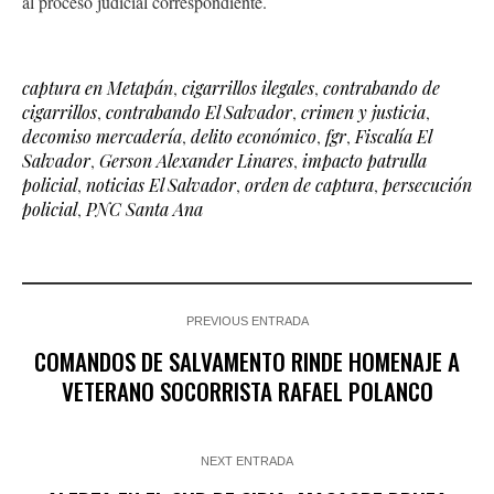
al proceso judicial correspondiente.
captura en Metapán
,
cigarrillos ilegales
,
contrabando de
cigarrillos
,
contrabando El Salvador
,
crimen y justicia
,
decomiso mercadería
,
delito económico
,
fgr
,
Fiscalía El
Salvador
,
Gerson Alexander Linares
,
impacto patrulla
policial
,
noticias El Salvador
,
orden de captura
,
persecución
policial
,
PNC Santa Ana
PREVIOUS ENTRADA
COMANDOS DE SALVAMENTO RINDE HOMENAJE A
VETERANO SOCORRISTA RAFAEL POLANCO
NEXT ENTRADA