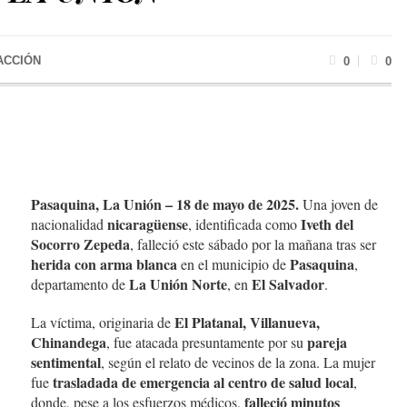
ACCIÓN
0
0
Pasaquina, La Unión – 18 de mayo de 2025.
Una joven de
nicaragüense
Iveth del
nacionalidad
, identificada como
Socorro Zepeda
, falleció este sábado por la mañana tras ser
herida con arma blanca
Pasaquina
en el municipio de
,
La Unión Norte
El Salvador
departamento de
, en
.
El Platanal, Villanueva,
La víctima, originaria de
Chinandega
pareja
, fue atacada presuntamente por su
sentimental
, según el relato de vecinos de la zona. La mujer
trasladada de emergencia al centro de salud local
fue
,
falleció minutos
donde, pese a los esfuerzos médicos,