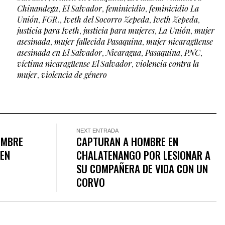
Chinandega
,
El Salvador
,
feminicidio
,
feminicidio La
Unión
,
FGR.
,
Iveth del Socorro Zepeda
,
Iveth Zepeda
,
justicia para Iveth
,
justicia para mujeres
,
La Unión
,
mujer
asesinada
,
mujer fallecida Pasaquina
,
mujer nicaragüense
asesinada en El Salvador
,
Nicaragua
,
Pasaquina
,
PNC
,
víctima nicaragüense El Salvador
,
violencia contra la
mujer
,
violencia de género
NEXT ENTRADA
OMBRE
CAPTURAN A HOMBRE EN
 EN
CHALATENANGO POR LESIONAR A
SU COMPAÑERA DE VIDA CON UN
CORVO