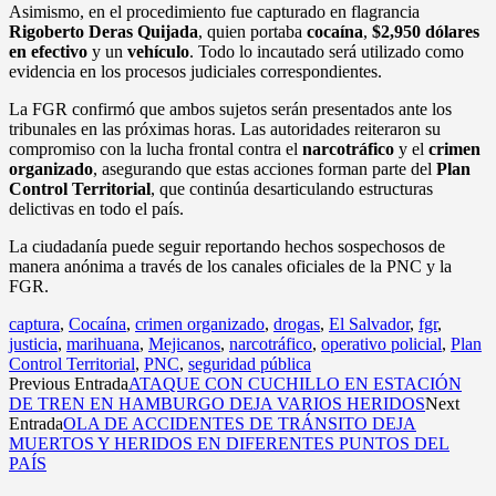
Asimismo, en el procedimiento fue capturado en flagrancia
Rigoberto Deras Quijada
, quien portaba
cocaína
,
$2,950 dólares
en efectivo
y un
vehículo
. Todo lo incautado será utilizado como
evidencia en los procesos judiciales correspondientes.
La FGR confirmó que ambos sujetos serán presentados ante los
tribunales en las próximas horas. Las autoridades reiteraron su
compromiso con la lucha frontal contra el
narcotráfico
y el
crimen
organizado
, asegurando que estas acciones forman parte del
Plan
Control Territorial
, que continúa desarticulando estructuras
delictivas en todo el país.
La ciudadanía puede seguir reportando hechos sospechosos de
manera anónima a través de los canales oficiales de la PNC y la
FGR.
captura
,
Cocaína
,
crimen organizado
,
drogas
,
El Salvador
,
fgr
,
justicia
,
marihuana
,
Mejicanos
,
narcotráfico
,
operativo policial
,
Plan
Control Territorial
,
PNC
,
seguridad pública
Previous Entrada
ATAQUE CON CUCHILLO EN ESTACIÓN
DE TREN EN HAMBURGO DEJA VARIOS HERIDOS
Next
Entrada
OLA DE ACCIDENTES DE TRÁNSITO DEJA
MUERTOS Y HERIDOS EN DIFERENTES PUNTOS DEL
PAÍS