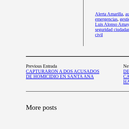
Alerta Amarilla
,
a
emergencias
,
gesti
Luis Alonso Ama
seguridad ciudada
civil
Previous Entrada
Ne
CAPTURARON A DOS ACUSADOS
D
DE HOMICIDIO EN SANTA ANA
C
HA
More posts