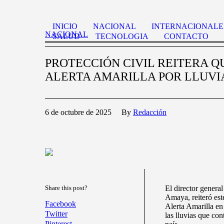
INICIO
NACIONAL
INTERNACIONALE
NACIONAL
SALUD
TECNOLOGIA
CONTACTO
PROTECCIÓN CIVIL REITERA Q
ALERTA AMARILLA POR LLUVI
6 de octubre de 2025
By
Redacción
Share this post?
El director genera
Amaya, reiteró est
Facebook
Alerta Amarilla en 
Twitter
las lluvias que co
Pinterest