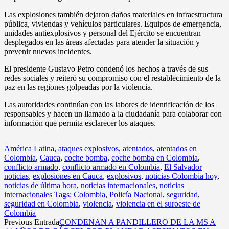
Las explosiones también dejaron daños materiales en infraestructura
pública, viviendas y vehículos particulares. Equipos de emergencia,
unidades antiexplosivos y personal del Ejército se encuentran
desplegados en las áreas afectadas para atender la situación y
prevenir nuevos incidentes.
El presidente Gustavo Petro condenó los hechos a través de sus
redes sociales y reiteró su compromiso con el restablecimiento de la
paz en las regiones golpeadas por la violencia.
Las autoridades continúan con las labores de identificación de los
responsables y hacen un llamado a la ciudadanía para colaborar con
información que permita esclarecer los ataques.
América Latina
,
ataques explosivos
,
atentados
,
atentados en
Colombia
,
Cauca
,
coche bomba
,
coche bomba en Colombia
,
conflicto armado
,
conflicto armado en Colombia
,
El Salvador
noticias
,
explosiones en Cauca
,
explosivos
,
noticias Colombia hoy
,
noticias de última hora
,
noticias internacionales
,
noticias
internacionales Tags: Colombia
,
Policía Nacional
,
seguridad
,
seguridad en Colombia
,
violencia
,
violencia en el suroeste de
Colombia
Previous Entrada
CONDENAN A PANDILLERO DE LA MS A