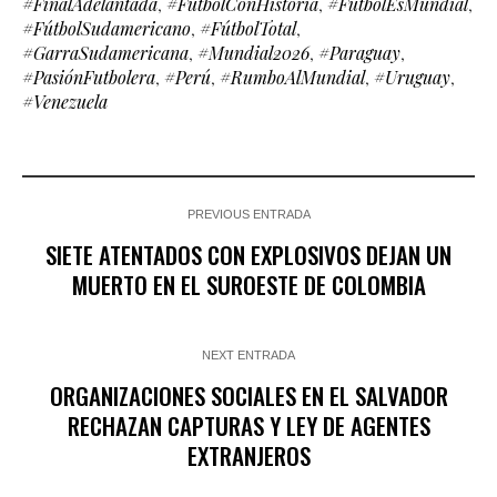
#FinalAdelantada
,
#FútbolConHistoria
,
#FútbolEsMundial
,
#FútbolSudamericano
,
#FútbolTotal
,
#GarraSudamericana
,
#Mundial2026
,
#Paraguay
,
#PasiónFutbolera
,
#Perú
,
#RumboAlMundial
,
#Uruguay
,
#Venezuela
PREVIOUS ENTRADA
SIETE ATENTADOS CON EXPLOSIVOS DEJAN UN
MUERTO EN EL SUROESTE DE COLOMBIA
NEXT ENTRADA
ORGANIZACIONES SOCIALES EN EL SALVADOR
RECHAZAN CAPTURAS Y LEY DE AGENTES
EXTRANJEROS