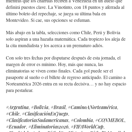
mientras que los charrúas reciben a Venezuela en un duelo que
definirá puestos clave. La Vinotinto, con 18 puntos y aferrada al
último boleto del repechaje, se juega su última bala en
Montevideo. Si cae, sus opciones se esfuman.
Más abajo en la tabla, selecciones como Chile, Perú y Bolivia
solo aspiran a una hazaña matemática. Cada tropiezo los aleja de
la cita mundialista y los acerca a un prematuro adiós.
Con solo tres fechas por disputarse después de esta jornada, el
margen de error es mínimo. Hoy, más que nunca, las
eliminatorias se viven como finales. Cada gol puede ser el
pasaporte al sueño o el billete de regreso anticipado. El camino a
Norteamérica 2026 entra en su recta decisiva… y no hay espacio
para pestañear.
#Argentina
,
#Bolivia
,
#Brasil
,
#CaminoANorteamérica
,
#Chile
,
#ClasificaciónEnJuego
,
#ClasificatoriasSudamericanas
,
#Colombia
,
#CONMEBOL
,
#Ecuador
,
#Eliminatorias2026
,
#FIFAWorldCup
,