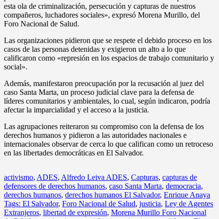
esta ola de criminalización, persecución y capturas de nuestros
compañeros, luchadores sociales», expresó Morena Murillo, del
Foro Nacional de Salud.
Las organizaciones pidieron que se respete el debido proceso en los
casos de las personas detenidas y exigieron un alto a lo que
calificaron como «represión en los espacios de trabajo comunitario y
social».
Además, manifestaron preocupación por la recusación al juez del
caso Santa Marta, un proceso judicial clave para la defensa de
líderes comunitarios y ambientales, lo cual, según indicaron, podría
afectar la imparcialidad y el acceso a la justicia.
Las agrupaciones reiteraron su compromiso con la defensa de los
derechos humanos y pidieron a las autoridades nacionales e
internacionales observar de cerca lo que califican como un retroceso
en las libertades democráticas en El Salvador.
activismo
,
ADES
,
Alfredo Leiva ADES
,
Capturas
,
capturas de
defensores de derechos humanos
,
caso Santa Marta
,
democracia
,
derechos humanos
,
derechos humanos El Salvador
,
Enrique Anaya
Tags: El Salvador
,
Foro Nacional de Salud
,
justicia
,
Ley de Agentes
Extranjeros
,
libertad de expresión
,
Morena Murillo Foro Nacional