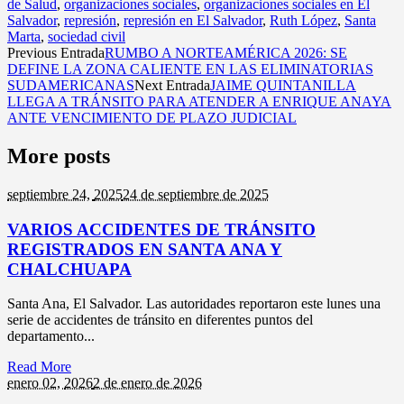
de Salud
,
organizaciones sociales
,
organizaciones sociales en El
Salvador
,
represión
,
represión en El Salvador
,
Ruth López
,
Santa
Marta
,
sociedad civil
Previous Entrada
RUMBO A NORTEAMÉRICA 2026: SE
DEFINE LA ZONA CALIENTE EN LAS ELIMINATORIAS
SUDAMERICANAS
Next Entrada
JAIME QUINTANILLA
LLEGA A TRÁNSITO PARA ATENDER A ENRIQUE ANAYA
ANTE VENCIMIENTO DE PLAZO JUDICIAL
More posts
septiembre 24,
2025
24 de septiembre de 2025
VARIOS ACCIDENTES DE TRÁNSITO
REGISTRADOS EN SANTA ANA Y
CHALCHUAPA
Santa Ana, El Salvador. Las autoridades reportaron este lunes una
serie de accidentes de tránsito en diferentes puntos del
departamento...
Read More
enero 02,
2026
2 de enero de 2026