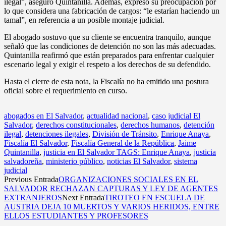
ilegal”, aseguró Quintanilla. Además, expresó su preocupación por
lo que considera una fabricación de cargos: “le estarían haciendo un
tamal”, en referencia a un posible montaje judicial.
El abogado sostuvo que su cliente se encuentra tranquilo, aunque
señaló que las condiciones de detención no son las más adecuadas.
Quintanilla reafirmó que están preparados para enfrentar cualquier
escenario legal y exigir el respeto a los derechos de su defendido.
Hasta el cierre de esta nota, la Fiscalía no ha emitido una postura
oficial sobre el requerimiento en curso.
abogados en El Salvador
,
actualidad nacional
,
caso judicial El
Salvador
,
derechos constitucionales
,
derechos humanos
,
detención
ilegal
,
detenciones ilegales
,
División de Tránsito
,
Enrique Anaya
,
Fiscalía El Salvador
,
Fiscalía General de la República
,
Jaime
Quintanilla
,
justicia en El Salvador TAGS: Enrique Anaya
,
justicia
salvadoreña
,
ministerio público
,
noticias El Salvador
,
sistema
judicial
Previous Entrada
ORGANIZACIONES SOCIALES EN EL
SALVADOR RECHAZAN CAPTURAS Y LEY DE AGENTES
EXTRANJEROS
Next Entrada
TIROTEO EN ESCUELA DE
AUSTRIA DEJA 10 MUERTOS Y VARIOS HERIDOS, ENTRE
ELLOS ESTUDIANTES Y PROFESORES