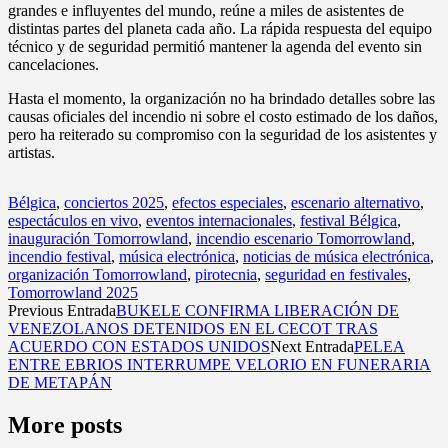
grandes e influyentes del mundo, reúne a miles de asistentes de
distintas partes del planeta cada año. La rápida respuesta del equipo
técnico y de seguridad permitió mantener la agenda del evento sin
cancelaciones.
Hasta el momento, la organización no ha brindado detalles sobre las
causas oficiales del incendio ni sobre el costo estimado de los daños,
pero ha reiterado su compromiso con la seguridad de los asistentes y
artistas.
Bélgica
,
conciertos 2025
,
efectos especiales
,
escenario alternativo
,
espectáculos en vivo
,
eventos internacionales
,
festival Bélgica
,
inauguración Tomorrowland
,
incendio escenario Tomorrowland
,
incendio festival
,
música electrónica
,
noticias de música electrónica
,
organización Tomorrowland
,
pirotecnia
,
seguridad en festivales
,
Tomorrowland 2025
Previous Entrada
BUKELE CONFIRMA LIBERACIÓN DE
VENEZOLANOS DETENIDOS EN EL CECOT TRAS
ACUERDO CON ESTADOS UNIDOS
Next Entrada
PELEA
ENTRE EBRIOS INTERRUMPE VELORIO EN FUNERARIA
DE METAPÁN
More posts