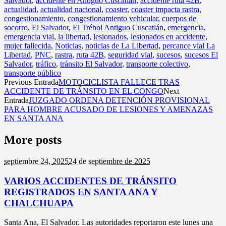
Salvador
,
accidente en Antiguo Cuscatlán
,
accidente ruta 42B
,
actualidad
,
actualidad nacional
,
coaster
,
coaster impacta rastra
,
congestionamiento
,
congestionamiento vehicular
,
cuerpos de
socorro
,
El Salvador
,
El Trébol Antiguo Cuscatlán
,
emergencia
,
emergencia vial
,
la libertad
,
lesionados
,
lesionados en accidente
,
mujer fallecida
,
Noticias
,
noticias de La Libertad
,
percance vial La
Libertad
,
PNC
,
rastra
,
ruta 42B
,
seguridad vial
,
sucesos
,
sucesos El
Salvador
,
tráfico
,
tránsito El Salvador
,
transporte colectivo
,
transporte público
Previous Entrada
MOTOCICLISTA FALLECE TRAS
ACCIDENTE DE TRÁNSITO EN EL CONGO
Next
Entrada
JUZGADO ORDENA DETENCIÓN PROVISIONAL
PARA HOMBRE ACUSADO DE LESIONES Y AMENAZAS
EN SANTA ANA
More posts
septiembre 24,
2025
24 de septiembre de 2025
VARIOS ACCIDENTES DE TRÁNSITO
REGISTRADOS EN SANTA ANA Y
CHALCHUAPA
Santa Ana, El Salvador. Las autoridades reportaron este lunes una