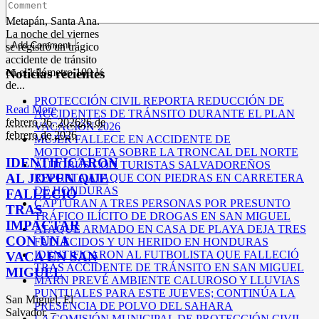
Metapán, Santa Ana.
La noche del viernes
se registró un trágico
accidente de tránsito
Noticias recientes
en el kilómetro 109 ½
de...
PROTECCIÓN CIVIL REPORTA REDUCCIÓN DE
Read More
ACCIDENTES DE TRÁNSITO DURANTE EL PLAN
febrero 26,
2026
26 de
VACACIÓN 2026
febrero de 2026
MUJER FALLECE EN ACCIDENTE DE
MOTOCICLETA SOBRE LA TRONCAL DEL NORTE
IDENTIFICARON
AUTOBÚS CON TURISTAS SALVADOREÑOS
AL JOVEN QUE
REPORTA ATAQUE CON PIEDRAS EN CARRETERA
DE HONDURAS
FALLECIÓ
CAPTURAN A TRES PERSONAS POR PRESUNTO
TRAS
TRÁFICO ILÍCITO DE DROGAS EN SAN MIGUEL
IMPACTAR
ATAQUE ARMADO EN CASA DE PLAYA DEJA TRES
CON UNA
FALLECIDOS Y UN HERIDO EN HONDURAS
IDENTIFICARON AL FUTBOLISTA QUE FALLECIÓ
VACA EN SAN
TRAS ACCIDENTE DE TRÁNSITO EN SAN MIGUEL
MIGUEL
MARN PREVÉ AMBIENTE CALUROSO Y LLUVIAS
PUNTUALES PARA ESTE JUEVES; CONTINÚA LA
San Miguel, El
PRESENCIA DE POLVO DEL SAHARA
Salvador. –
LA COMISIÓN MUNICIPAL DE PROTECCIÓN CIVIL