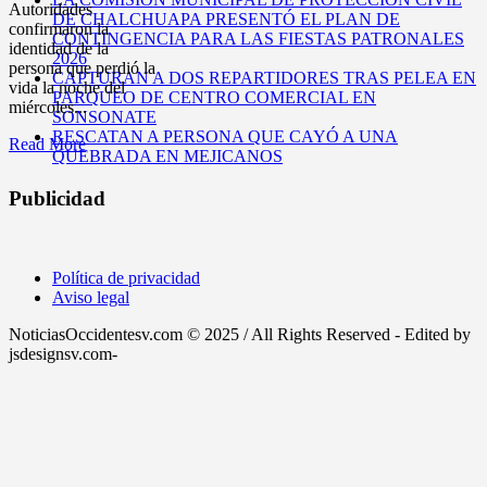
Autoridades
DE CHALCHUAPA PRESENTÓ EL PLAN DE
confirmaron la
CONTINGENCIA PARA LAS FIESTAS PATRONALES
identidad de la
2026
persona que perdió la
CAPTURAN A DOS REPARTIDORES TRAS PELEA EN
vida la noche del
PARQUEO DE CENTRO COMERCIAL EN
miércoles...
SONSONATE
RESCATAN A PERSONA QUE CAYÓ A UNA
Read More
QUEBRADA EN MEJICANOS
Publicidad
Política de privacidad
Aviso legal
NoticiasOccidentesv.com © 2025 / All Rights Reserved - Edited by
jsdesignsv.com-