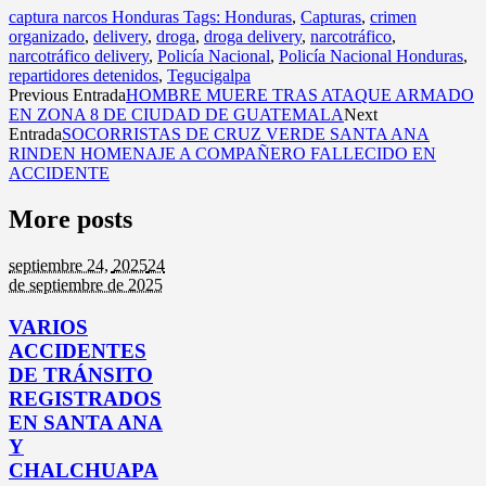
captura narcos Honduras Tags: Honduras
,
Capturas
,
crimen
organizado
,
delivery
,
droga
,
droga delivery
,
narcotráfico
,
narcotráfico delivery
,
Policía Nacional
,
Policía Nacional Honduras
,
repartidores detenidos
,
Tegucigalpa
Previous Entrada
HOMBRE MUERE TRAS ATAQUE ARMADO
EN ZONA 8 DE CIUDAD DE GUATEMALA
Next
Entrada
SOCORRISTAS DE CRUZ VERDE SANTA ANA
RINDEN HOMENAJE A COMPAÑERO FALLECIDO EN
ACCIDENTE
More posts
septiembre 24,
2025
24
de septiembre de 2025
VARIOS
ACCIDENTES
DE TRÁNSITO
REGISTRADOS
EN SANTA ANA
Y
CHALCHUAPA