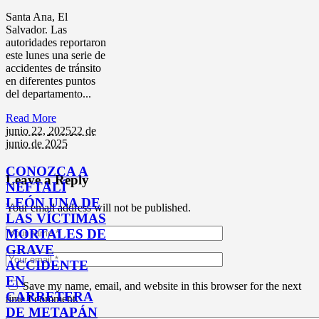
Santa Ana, El
Salvador. Las
autoridades reportaron
este lunes una serie de
accidentes de tránsito
en diferentes puntos
del departamento...
Read More
junio 22,
2025
22 de
junio de 2025
CONOZCA A
Leave a Reply
NEFTALÍ
LEÓN UNA DE
Your email address will not be published.
LAS VÍCTIMAS
MORTALES DE
GRAVE
ACCIDENTE
EN
Save my name, email, and website in this browser for the next
CARRETERA
time I comment.
DE METAPÁN